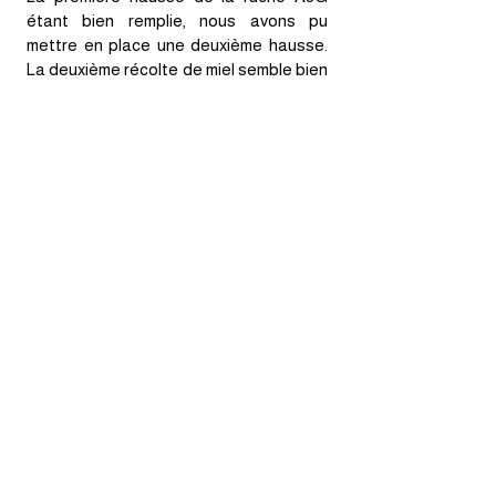
étant bien remplie, nous avons pu
mettre en place une deuxième hausse.
La deuxième récolte de miel semble bien
partie !
Seul petit bémol de la visite : la
présence de quelques frelons
asiatiques rôdant un peu trop près des
ruches. Pour protéger ces demoiselles,
la mise en place de tentes anti-frelon
sera organisée très prochainement.
Merci à Alpais pour sa présence lors de
cette visite riche en observations et en
actions ! Une visite constructive mêlant
bonnes nouvelles et une pointe de
vigilance pour la suite.